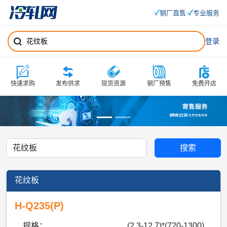
✓
✓
钢厂直售
专业服务
·
登录
快速求购
发布供求
现货资源
钢厂预售
免费开店
搜索
花纹板
H-Q235(P)
规格：
(2.3-12.7)*(720-1300)