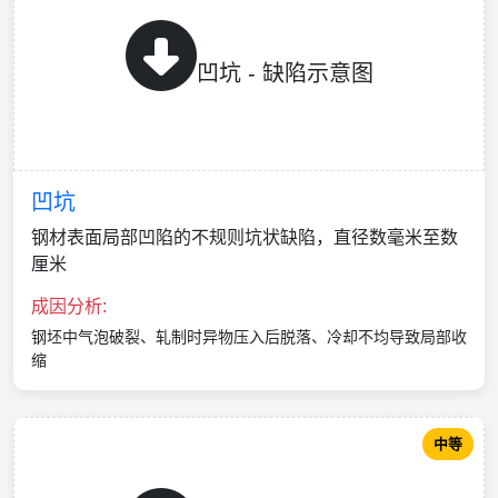
凹坑 - 缺陷示意图
凹坑
钢材表面局部凹陷的不规则坑状缺陷，直径数毫米至数
厘米
成因分析:
钢坯中气泡破裂、轧制时异物压入后脱落、冷却不均导致局部收
缩
中等