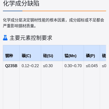
化学成分缺陷
化学成分是决定钢材性能的根本因素，成分超标或不足都会
严重影响钢材质量。
主要元素控制要求
钢种
碳(C)
硅(Si)
锰(Mn)
磷(P)
硫(S
Q235B
0.12~0.22
≤0.30
0.30~0.70
≤0.045
≤0.