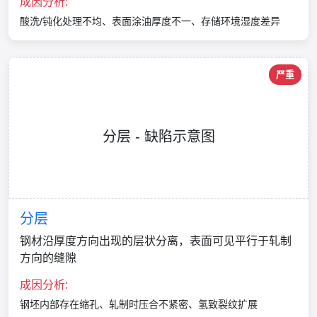
成因分析:
酸洗/钝化处理不均、表面涂油厚度不一、存储环境湿度差异
严重
分层 - 缺陷示意图
分层
钢材沿厚度方向出现的层状分离，表面可见平行于轧制
方向的缝隙
成因分析:
钢坯内部存在缩孔、轧制时压合不紧密、氢致裂纹扩展