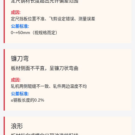
定尺钢材长度超出允许偏差范围
成因:
定尺挡板位置不准、飞剪设定错误、测量误差
公差标准:
0~+50mm（视规格而定）
镰刀弯
板材侧面不平直，呈镰刀状弯曲
成因:
轧机两侧辊缝不一致、轧件两边温度不均
公差标准:
≤钢板长度的0.2%
浪形