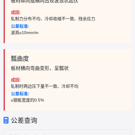
板材纵向或横向出现波浪状起伏
成因:
轧制力分布不均、冷却收缩不一致、残余应力
公差标准:
波高≤10mm/m
瓢曲度
板材横向弯曲变形，呈瓢状
成因:
轧制时两边压下量不一致、冷却不均
公差标准:
≤钢板宽度的0.5%
公差查询