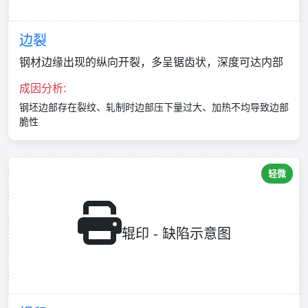
边裂
钢材边缘出现的纵向开裂，多呈锯齿状，深度可达内部
成因分析:
钢坯边部存在裂纹、轧制时边部压下量过大、加热不均导致边部
脆性
轻微
辊印 - 缺陷示意图