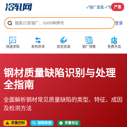
✓
✓
严重
中等
中等
中等
严重
严重
严重
中等
中等
严重
严重
中等
中等
严重
钢厂直售
专业服务
·
登录
快速求购
发布供求
现货资源
钢厂预售
免费开店
钢材质量缺陷识别与处理
全指南
全面解析钢材常见质量缺陷的类型、特征、成因
及检测方法
质量控制
缺陷检测
质量保证