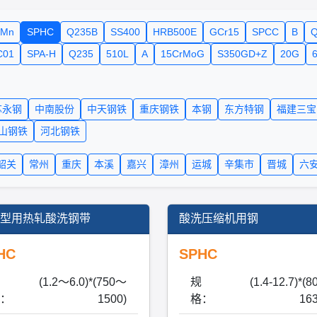
5Mn
SPHC
Q235B
SS400
HRB500E
GCr15
SPCC
B
Q
C01
SPA-H
Q235
510L
A
15CrMoG
S350GD+Z
20G
苏永钢
中南股份
中天钢铁
重庆钢铁
本钢
东方特钢
福建三宝
山钢铁
河北钢铁
韶关
常州
重庆
本溪
嘉兴
漳州
运城
辛集市
晋城
六
型用热轧酸洗钢带
酸洗压缩机用钢
HC
SPHC
(1.2～6.0)*(750～
规
(1.4-12.7)*(8
：
1500)
格：
163