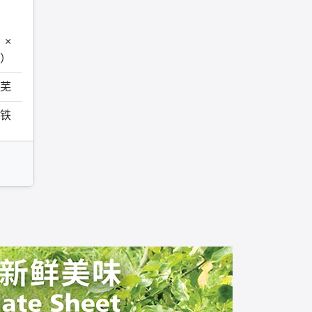
）×
0）
芜
铁