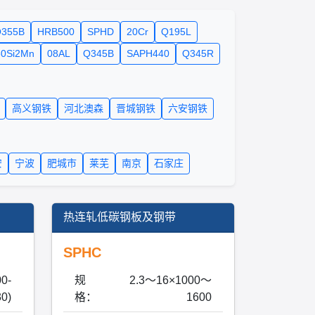
355B
HRB500
SPHD
20Cr
Q195L
60Si2Mn
08AL
Q345B
SAPH440
Q345R
高义钢铁
河北澳森
晋城钢铁
六安钢铁
安
宁波
肥城市
莱芜
南京
石家庄
热连轧低碳钢板及钢带
SPHC
00-
规
2.3～16×1000～
0)
格：
1600