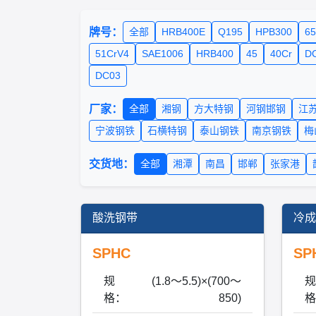
牌号：
全部
HRB400E
Q195
HPB300
6
51CrV4
SAE1006
HRB400
45
40Cr
D
DC03
厂家：
全部
湘钢
方大特钢
河钢邯钢
江
宁波钢铁
石横特钢
泰山钢铁
南京钢铁
梅
交货地：
全部
湘潭
南昌
邯郸
张家港
酸洗钢带
冷成
SPHC
SP
规
(1.8～5.5)×(700～
规
格：
850)
格