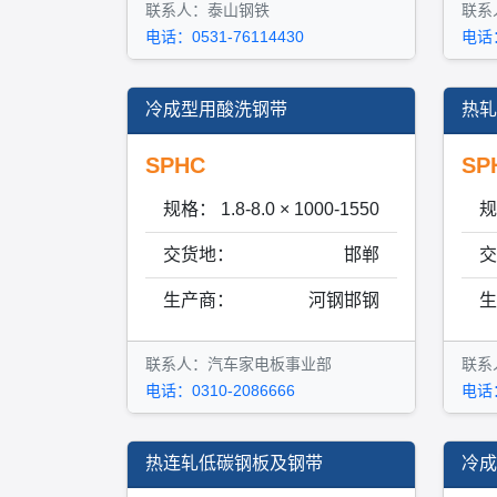
联系人：泰山钢铁
联系
电话：0531-76114430
电话：
冷成型用酸洗钢带
热轧
SPHC
SP
规格：
1.8-8.0 × 1000-1550
规
交货地：
邯郸
交
生产商：
河钢邯钢
生
联系人：汽车家电板事业部
联系
电话：0310-2086666
电话：
热连轧低碳钢板及钢带
冷成