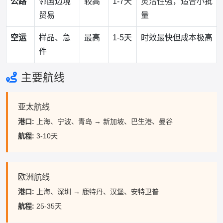
公路
邻国边境
较高
1-7天
灵活性强，适合小批
贸易
量
空运
样品、急
最高
1-5天
时效最快但成本极高
件
主要航线
亚太航线
港口:
上海、宁波、青岛 → 新加坡、巴生港、曼谷
航程:
3-10天
欧洲航线
港口:
上海、深圳 → 鹿特丹、汉堡、安特卫普
航程:
25-35天