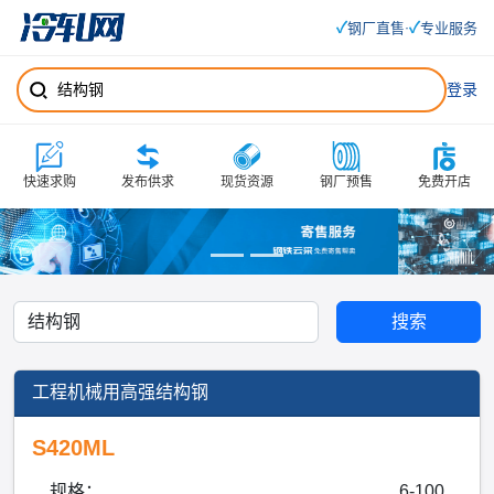
✓
✓
钢厂直售
专业服务
·
登录
快速求购
发布供求
现货资源
钢厂预售
免费开店
搜索
工程机械用高强结构钢
S420ML
规格：
6-100