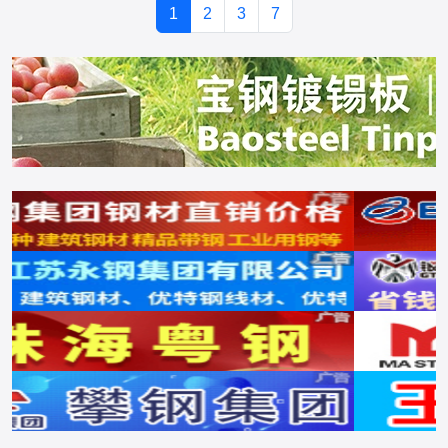
1
2
3
7