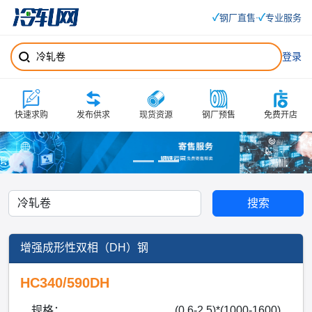
✓
✓
钢厂直售
专业服务
·
登录
快速求购
发布供求
现货资源
钢厂预售
免费开店
搜索
增强成形性双相（DH）钢
HC340/590DH
规格：
(0.6-2.5)*(1000-1600)