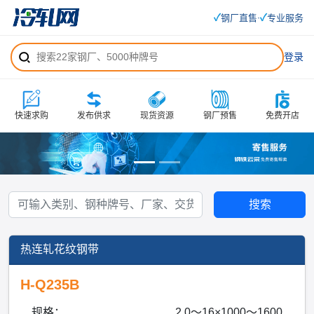
✓
✓
钢厂直售
专业服务
·
登录
快速求购
发布供求
现货资源
钢厂预售
免费开店
搜索
热连轧花纹钢带
H-Q235B
规格：
2.0～16×1000～1600