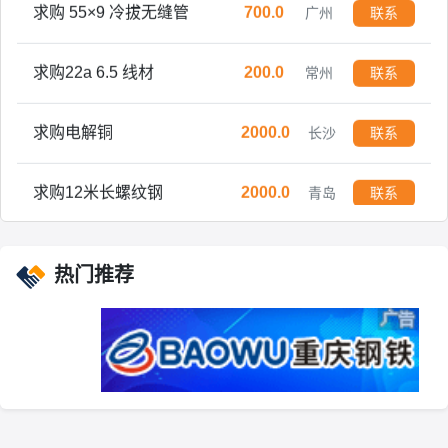
求购 55×9 冷拔无缝管
700.0
广州
联系
求购22a 6.5 线材
200.0
常州
联系
求购电解铜
2000.0
长沙
联系
求购12米长螺纹钢
2000.0
青岛
联系
求购废钢 方管，电瓶车架子，送到自提均可，过磅打款
5000.0
亳州
联系
热门推荐
求购 8CrMoAlA 流体管
300.0
聊城
联系
求购 35 140圆钢 150圆钢
3.0
聊城
联系