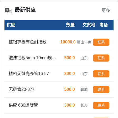
最新供应
更多
供应
数量
交货地
电话
镀铝锌板有色耐指纹
10000.0
唐山丰南
联系
泡沫铝板5mm-10mm规格可定制
500.0
山东
联系
精密无缝光亮管16-57
300.0
山东
联系
无缝管20-377
500.0
聊城
联系
供应 630螺旋管
300.0
长沙
联系