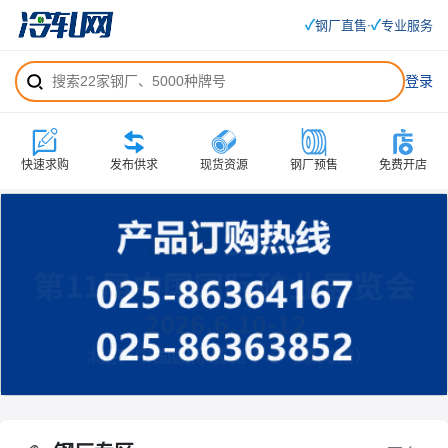
✓
✓
钢厂直售
专业服务
·
登录
快速求购
发布供求
现货资源
钢厂预售
免费开店