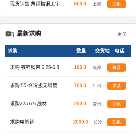
现货销售 角钢槽钢工字钢H型钢方管焊管镀锌管开平板中板
600.0
上海
联系
万吨现货销售 角钢槽钢工字钢H型钢方管焊管镀锌管开平板中板
3000.0
上海
联系
求购 金刚网纱窗门型材 铝型材
1.0
舟山
联系
最新求购
更多
求购T10A碳素工具钢
5.0
广州
联系
求购
数量
交货地
电话
求购 镀锌钢带 0.25-0.8
160.0
成都
联系
求购 55×9 冷拔无缝管
700.0
广州
联系
求购22a 6.5 线材
200.0
常州
联系
求购电解铜
2000.0
长沙
联系