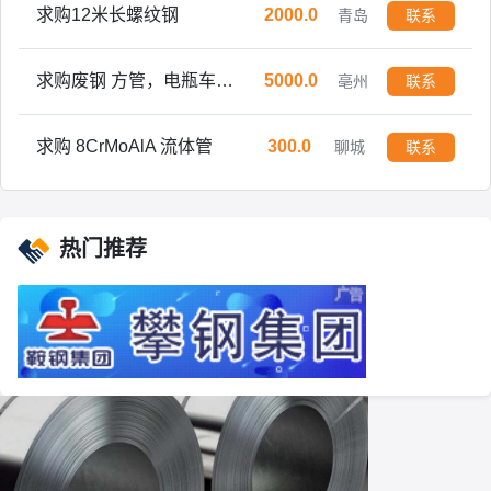
求购12米长螺纹钢
2000.0
青岛
联系
求购废钢 方管，电瓶车架子，送到自提均可，过磅打款
5000.0
亳州
联系
求购 8CrMoAlA 流体管
300.0
聊城
联系
求购 35 140圆钢 150圆钢
3.0
聊城
联系
热门推荐