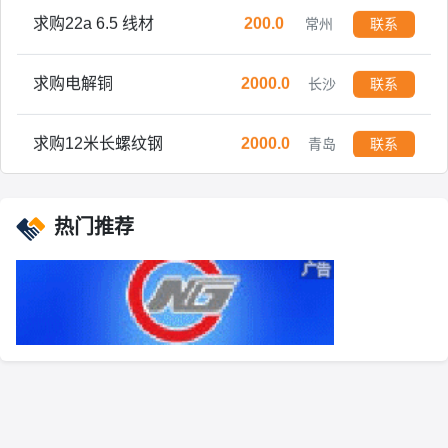
求购22a 6.5 线材
200.0
常州
联系
求购电解铜
2000.0
长沙
联系
求购12米长螺纹钢
2000.0
青岛
联系
求购废钢 方管，电瓶车架子，送到自提均可，过磅打款
5000.0
亳州
联系
热门推荐
求购 8CrMoAlA 流体管
300.0
聊城
联系
求购 35 140圆钢 150圆钢
3.0
聊城
联系