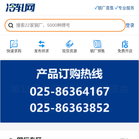
✓
✓
钢厂直售
专业服务
·
登录
快速求购
发布供求
现货资源
钢厂预售
免费开店