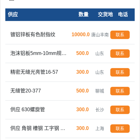
供应
数量
交货地
电话
镀铝锌板有色耐指纹
10000.0
唐山丰南
联系
泡沫铝板5mm-10mm规格可定制
500.0
山东
联系
精密无缝光亮管16-57
300.0
山东
联系
无缝管20-377
500.0
聊城
联系
供应 630螺旋管
300.0
长沙
联系
供应 角钢 槽钢 工字钢 Ｈ型钢 方管 焊管 镀锌管
300.0
上海
联系