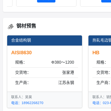
钢材预售
合金结构钢
热轧毛边
AISI8630
HB
规格：
Φ380～1200
规格：
交货地：
张家港
交货地
生产商：
江苏永钢
生产商
联系人：吴昊
联系人：销
电话：18962268270
电话：023-6