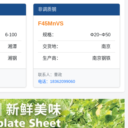
非调质钢
F45MnVS
6-100
规格：
Φ20~Φ50
湘潭
交货地：
南京
湘钢
生产商：
南京钢铁
联系人：曹政
电话：18362099060