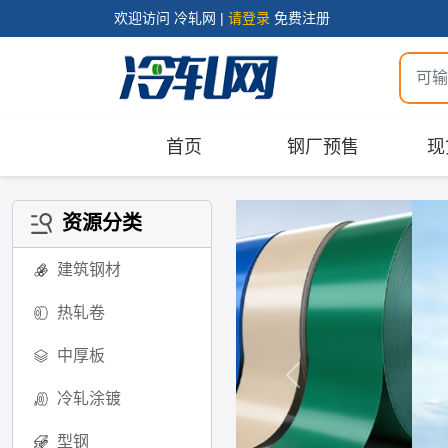
欢迎访问 冷轧网 |
请登录
免费注册
首页
钢厂预售
现
资源分类
建筑钢材
热轧卷
中厚板
冷轧涂镀
型钢