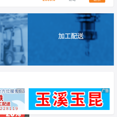
求购废钢 方管，电瓶车架子，送到自提均可，过磅打款
5000.0
亳州
联系
300.0
聊城
联系
加工配送
钢
3.0
聊城
联系