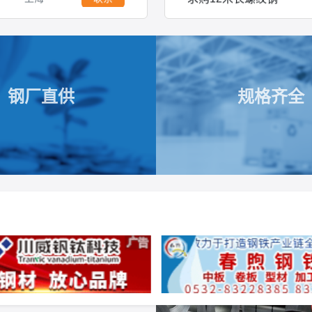
上海
联系
求购 8CrMoAlA 流体管
上海
联系
钢厂直供
规格齐全
求购 35 140圆钢 150圆
上海
联系