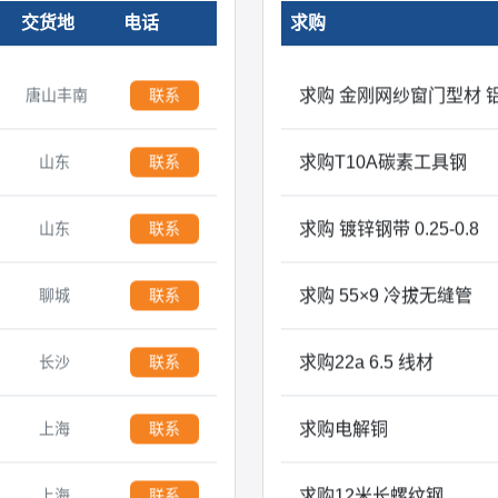
交货地
电话
求购
求购 金刚网纱窗门型材 
唐山丰南
联系
求购T10A碳素工具钢
山东
联系
求购 镀锌钢带 0.25-0.8
山东
联系
求购 55×9 冷拔无缝管
聊城
联系
求购22a 6.5 线材
长沙
联系
求购电解铜
上海
联系
求购12米长螺纹钢
上海
联系