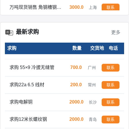
万吨现货销售 角钢槽钢工字钢H型钢方管焊管镀锌管开平板中板
3000.0
上海
联系
求购 金刚网纱窗门型材 铝型材
1.0
舟山
联系
最新求购
求购T10A碳素工具钢
5.0
广州
联系
更多
求购
数量
交货地
电话
求购 镀锌钢带 0.25-0.8
160.0
成都
联系
求购 55×9 冷拔无缝管
700.0
广州
联系
求购22a 6.5 线材
200.0
常州
联系
求购电解铜
2000.0
长沙
联系
求购12米长螺纹钢
2000.0
青岛
联系