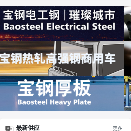
镀铝锌板有色耐指纹
10000.0
唐山丰南
联系
最新供应
泡沫铝板5mm-10mm规格可定制
500.0
山东
联系
更多