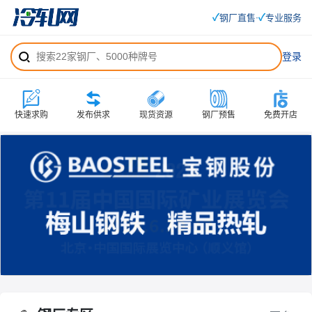
✓
✓
钢厂直售
专业服务
·
登录
快速求购
发布供求
现货资源
钢厂预售
免费开店