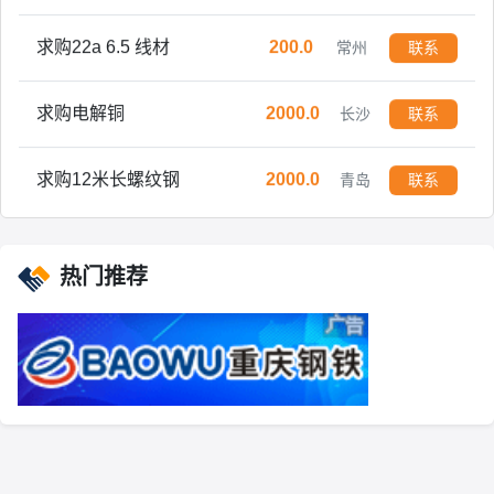
求购22a 6.5 线材
200.0
常州
联系
求购电解铜
2000.0
长沙
联系
求购12米长螺纹钢
2000.0
青岛
联系
求购废钢 方管，电瓶车架子，送到自提均可，过磅打款
5000.0
亳州
联系
热门推荐
求购 8CrMoAlA 流体管
300.0
聊城
联系
求购 35 140圆钢 150圆钢
3.0
聊城
联系