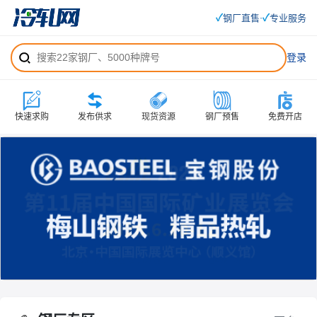
✓
✓
钢厂直售
专业服务
·
登录
快速求购
发布供求
现货资源
钢厂预售
免费开店