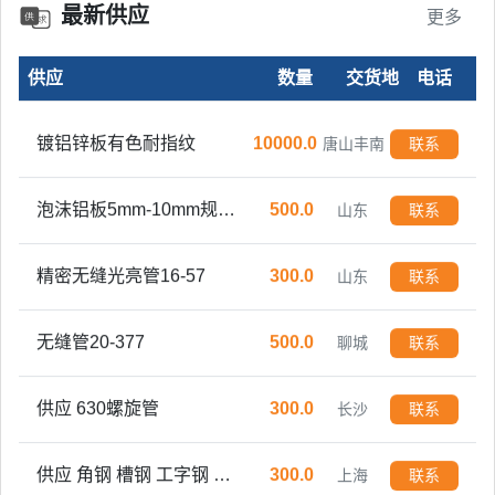
最新供应
更多
供应
数量
交货地
电话
镀铝锌板有色耐指纹
10000.0
唐山丰南
联系
泡沫铝板5mm-10mm规格可定制
500.0
山东
联系
精密无缝光亮管16-57
300.0
山东
联系
无缝管20-377
500.0
聊城
联系
供应 630螺旋管
300.0
长沙
联系
供应 角钢 槽钢 工字钢 Ｈ型钢 方管 焊管 镀锌管
300.0
上海
联系