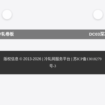
冷轧卷板
DC03
版权信息 © 2013-2026 |
冷轧网服务平台
|
苏ICP备13018279
号-3