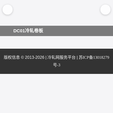
C01冷轧卷板
DC
版权信息 © 2013-2026 |
冷轧网服务平台
|
苏ICP备13018279
号-3