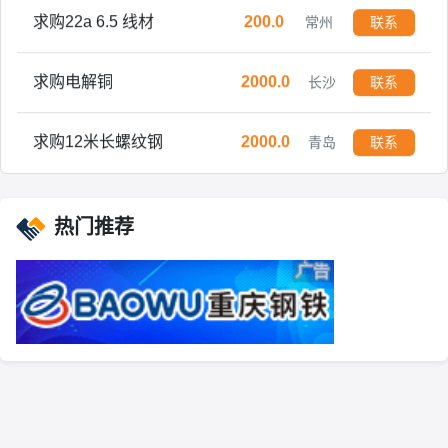
求购22a 6.5 线材
200.0
常州
联系
求购电解铜
2000.0
长沙
联系
求购12米长螺纹钢
2000.0
青岛
联系
求购废钢 方管，电瓶车架子，送到自提均可，过磅打款
5000.0
亳州
联系
热门推荐
求购 8CrMoAlA 流体管
300.0
聊城
联系
求购 35 140圆钢 150圆钢
3.0
聊城
联系