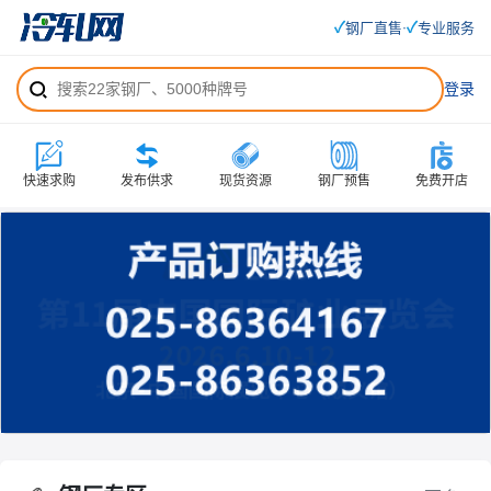
✓
✓
钢厂直售
专业服务
·
登录
快速求购
发布供求
现货资源
钢厂预售
免费开店