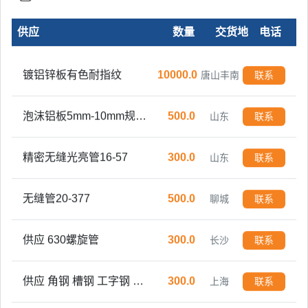
供应
数量
交货地
电话
镀铝锌板有色耐指纹
10000.0
唐山丰南
联系
泡沫铝板5mm-10mm规格可定制
500.0
山东
联系
精密无缝光亮管16-57
300.0
山东
联系
无缝管20-377
500.0
聊城
联系
供应 630螺旋管
300.0
长沙
联系
供应 角钢 槽钢 工字钢 Ｈ型钢 方管 焊管 镀锌管
300.0
上海
联系