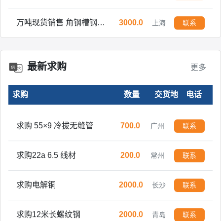
万吨现货销售 角钢槽钢工字钢H型钢方管焊管镀锌管开平板中板
3000.0
上海
联系
求购 金刚网纱窗门型材 铝型材
1.0
舟山
联系
求购T10A碳素工具钢
5.0
广州
联系
最新求购
更多
求购 镀锌钢带 0.25-0.8
160.0
成都
联系
求购
数量
交货地
电话
求购 55×9 冷拔无缝管
700.0
广州
联系
求购22a 6.5 线材
200.0
常州
联系
求购电解铜
2000.0
长沙
联系
求购12米长螺纹钢
2000.0
青岛
联系