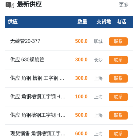
泡沫铝板5mm-10mm规格可定制
500.0
山东
联系
最新供应
更多
精密无缝光亮管16-57
300.0
山东
联系
供应
数量
交货地
电话
无缝管20-377
500.0
聊城
联系
供应 630螺旋管
300.0
长沙
联系
供应 角钢 槽钢 工字钢 Ｈ型钢 方管 焊管 镀锌管
300.0
上海
联系
供应 角钢槽钢工字钢Ｈ型钢方管 焊管 镀锌管
100.0
上海
联系
供应 角钢槽钢工字钢Ｈ型钢方管 焊管 镀锌管
500.0
上海
联系
现货销售 角钢槽钢工字钢H型钢方管焊管镀锌管开平板中板
600.0
上海
联系