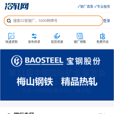
✓
✓
钢厂直售
专业服务
·
登录
快速求购
发布供求
现货资源
钢厂预售
免费开店