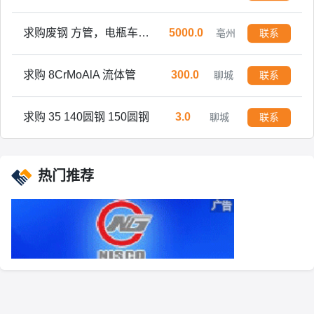
求购废钢 方管，电瓶车架子，送到自提均可，过磅打款
5000.0
亳州
联系
求购 8CrMoAlA 流体管
300.0
聊城
联系
求购 35 140圆钢 150圆钢
3.0
聊城
联系
热门推荐