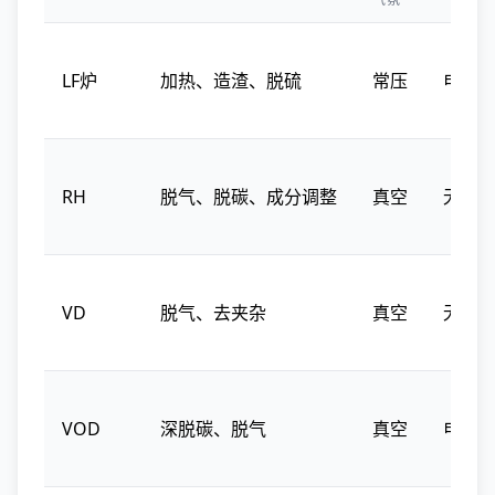
LF炉
加热、造渣、脱硫
常压
电弧
RH
脱气、脱碳、成分调整
真空
无加
VD
脱气、去夹杂
真空
无加
VOD
深脱碳、脱气
真空
电弧