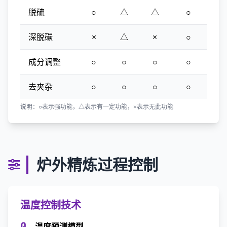
脱硫
○
△
△
○
深脱碳
×
△
×
○
成分调整
○
○
○
○
去夹杂
○
○
○
○
说明：○表示强功能，△表示有一定功能，×表示无此功能
炉外精炼过程控制
温度控制技术
温度预测模型