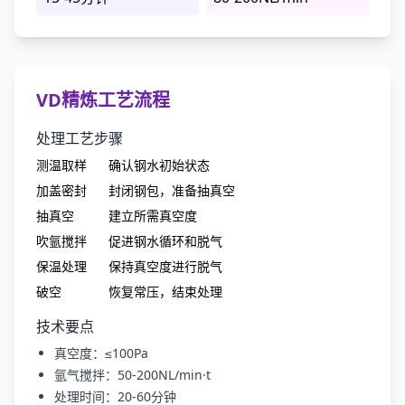
VD精炼工艺流程
处理工艺步骤
测温取样
确认钢水初始状态
加盖密封
封闭钢包，准备抽真空
抽真空
建立所需真空度
吹氩搅拌
促进钢水循环和脱气
保温处理
保持真空度进行脱气
破空
恢复常压，结束处理
技术要点
真空度：≤100Pa
氩气搅拌：50-200NL/min·t
处理时间：20-60分钟