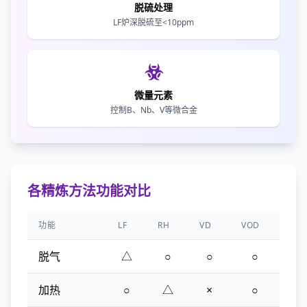
脱硫处理
LF炉深脱硫至<10ppm
微量元素
控制B、Nb、V等微合金
各精炼方法功能对比
功能
LF
RH
VD
VOD
脱气
△
○
○
○
加热
○
△
×
○