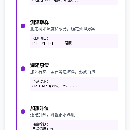
检查透气砖、电极、炉渣状况
测温取样
测定初始温度和成分，确定处理方案
检测项目：
[C]、[P]、[S]、T.O、温度
造还原渣
加入石灰、萤石等造渣料，形成白渣
渣系要求：
(FeO+MnO)<1%，R=2.5-3.5
加热升温
通电加热，调整钢水温度
温度控制：
目标温度±5℃