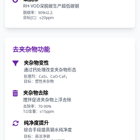
RH-VOD深脱碳生产超低碳钢
脱碳率：90%以上
目标[C]：≤20ppm
去夹杂物功能
夹杂物变性
通过钙处理改变夹杂物形态
处理剂：CaSi、CaO-CaF₂
目标：塑性夹杂物
夹杂物去除
搅拌促进夹杂物上浮去除
去除率：70-90%
T.O含量：≤15ppm
纯净度提升
综合手段提高钢水纯净度
目标：高洁净钢