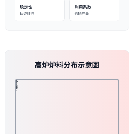
稳定性
利用系数
保证顺行
影响产量
高炉炉料分布示意图
天
球
烧
焦
熔
然
团
结
炭
剂
块
矿
矿
矿