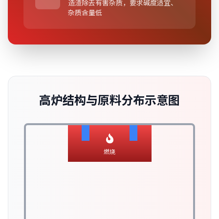
造渣除去有害杂质，要求碱度适宜、
杂质含量低
高炉结构与原料分布示意图
炉料
预热
软熔
滴落
燃烧