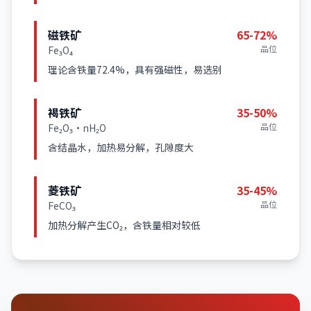
磁铁矿
65-72%
品位
Fe₃O₄
理论含铁量72.4%，具有强磁性，易选别
褐铁矿
35-50%
品位
Fe₂O₃·nH₂O
含结晶水，加热易分解，孔隙度大
菱铁矿
35-45%
品位
FeCO₃
加热分解产生CO₂，含铁量相对较低