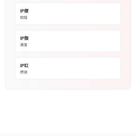
炉腰
软熔
炉腹
滴落
炉缸
燃烧