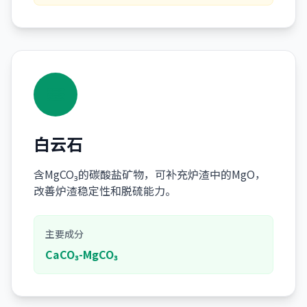
白云石
含MgCO₃的碳酸盐矿物，可补充炉渣中的MgO，
改善炉渣稳定性和脱硫能力。
主要成分
CaCO₃-MgCO₃