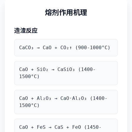
熔剂作用机理
造渣反应
CaCO₃ → CaO + CO₂↑ (900-1000°C)
CaO + SiO₂ → CaSiO₃ (1400-
1500°C)
CaO + Al₂O₃ → CaO·Al₂O₃ (1400-
1500°C)
CaO + FeS → CaS + FeO (1450-