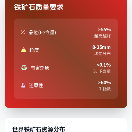
铁矿石质量要求
>55%
品位(Fe含量)
越高越好
8-25mm
粒度
均匀分布
<0.1%
有害杂质
S、P含量
>60%
还原性
RI指数
世界铁矿石资源分布