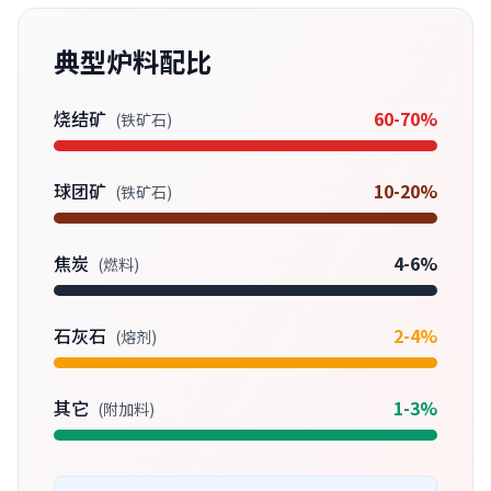
典型炉料配比
烧结矿
60-70%
(铁矿石)
球团矿
10-20%
(铁矿石)
焦炭
4-6%
(燃料)
石灰石
2-4%
(熔剂)
其它
1-3%
(附加料)